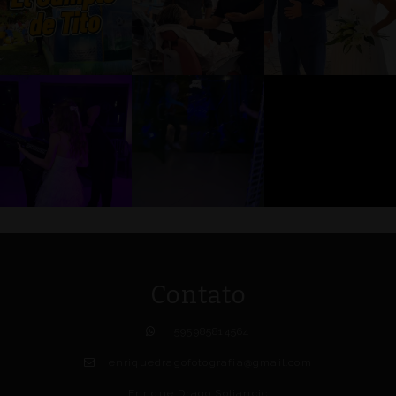
Contato
+595985814564
enriquedragofotografia@gmail.com
Enrique Drago Soljancic