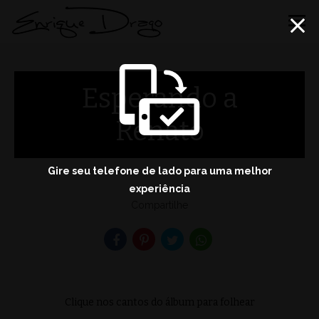
menu
Esperando a
Renato
Gire seu telefone de lado para uma melhor
experiência
Compartilhe
Clique nos cantos do álbum para folhear