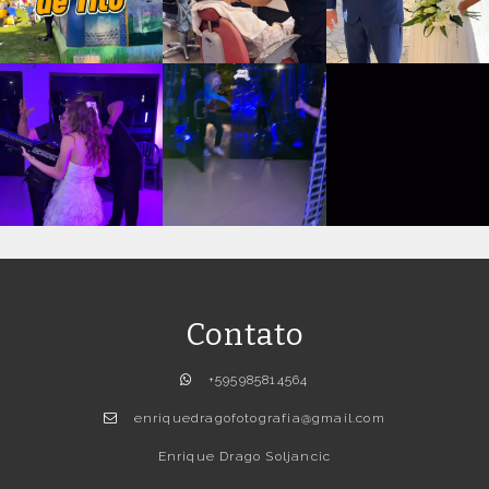
Contato
+595985814564
enriquedragofotografia@gmail.com
Enrique Drago Soljancic