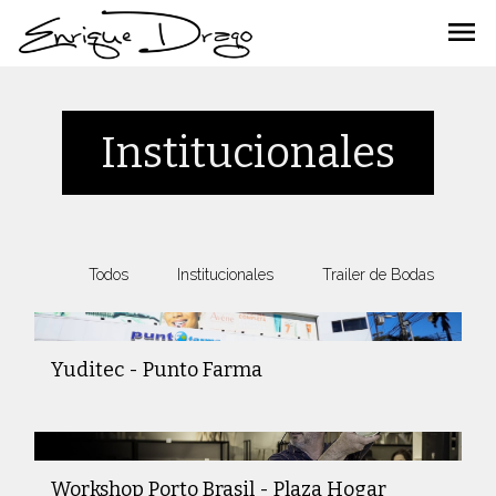
menu
Institucionales
Todos
Institucionales
Trailer de Bodas
V
Yuditec - Punto Farma
Workshop Porto Brasil - Plaza Hogar